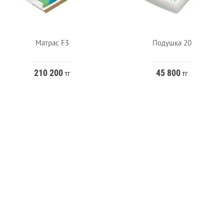
Матрас F3
Подушка 20
210 200
45 800
тг
тг