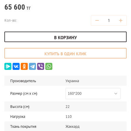
65 600
тг
−
+
Кол-во:
В КОРЗИНУ
КУПИТЬ В ОДИН КЛИК
Производитель
Украина
Размер (см x cм)
160*200
Высота (см)
22
Нагрузка
110
Ткань покрытия
Жаккард