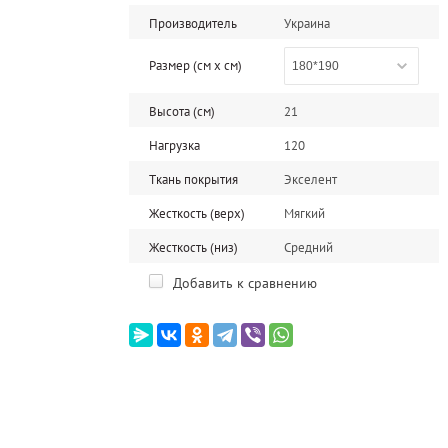
Производитель
Украина
Размер (см x cм)
180*190
Высота (см)
21
Нагрузка
120
Ткань покрытия
Экселент
Жесткость (верх)
Мягкий
Жесткость (низ)
Средний
Добавить к сравнению